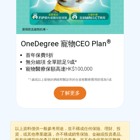
®
OneDegree 寵物CEO Plan
首年保費8折
無分細項 全單賠足9成*
寵物醫療保額高達HK$100,000
*1歲或以上寵物於網絡獸醫診所的合資格醫療費用賠償為9成
了解更多
及時行樂 輕鬆自在？
組織家庭 攜手努力？
生兒育女 計劃將來？
守護家人 成就子女？
預先規劃 未雨绸缪？
放低重擔 安枕無憂？
以上資料僅供一般參考用途，並不構成任何保險、理財、投
資，或其他專業建議，亦不構成銷售保險、金融或投資產品。
人一世物一世，有得玩梗係要盡情玩，玩之
無論順境或是逆境，富有或貧窮，健康或疾
角色轉變，更要優先保障自己，同時規劃家
子女教育基金同醫療費用可大可小，加上突
及早部署，退休計劃就可以自主無憂。享受
人生下半場，最重要係財富要穏健，健康仍
所有此網頁中的產品資料只供參考，並不包含保單的完整條