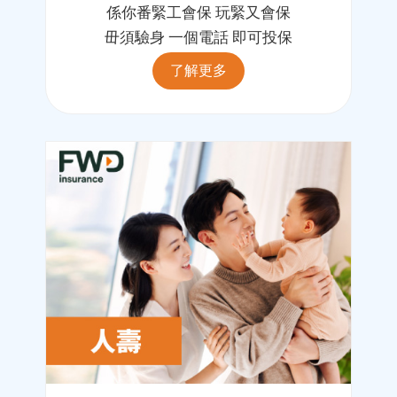
係你番緊工會保 玩緊又會保
毌須驗身 一個電話 即可投保
了解更多