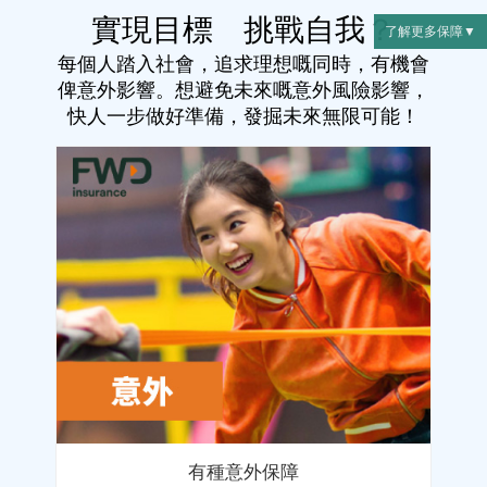
實現目標 挑戰自我？
了解更多保障
每個人踏入社會，追求理想嘅同時，有機會
人壽
俾意外影響。想避免未來嘅意外風險影響，
醫療保障
快人一步做好準備，發掘未來無限可能！
危疾
年金
意外
旅遊
家居/外傭
寵物
綜合汽車
有種意外保障