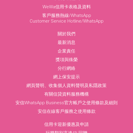
了解更多
WeWa信用卡表格及資料
客戶服務熱線/WhatsApp
Customer Service Hotline/WhatsApp
關於我們
最新消息
企業責任
獎項與殊榮
分行網絡
網上保安提示
網頁聲明、收集個人資料聲明及私隱政策
有關信貸資料服務機構
跟住你環遊世界嘅人壽保障
安信WhatsApp Business官方帳戶之使用條款及細則
公司醫療保障唔夠？
公司醫療保障唔夠？
公司醫療保障唔夠？
即刻click入嚟啦
癌症唔洗怕！
安信在線客戶服務之使用條款
每月俾多少少就可以加強自己嘅醫療保障
每月俾多少少就可以加強自己嘅醫療保障
每月俾多少少就可以加強自己嘅醫療保障
癌症唔洗怕！
一個電話了解周全嘅癌症保障
了解更多
信用卡迎新優惠及申請
一個電話了解周全嘅癌症保障
一個電話 即可投保
一個電話 即可投保
一個電話 即可投保
了解更多
玩樂類別高達4%回贈