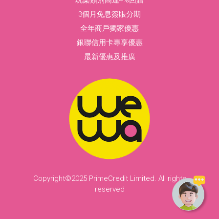
了解更多
了解更多
了解更多
了解更多
3個月免息簽賬分期
踏入第二人生，更要保障生活日常
全年商戶獨家優惠
銀聯信用卡專享優惠
為家人拼搏，都要保障生活日常
浪漫之餘，都要保障生活日常
最新優惠及推廣
Copyright©2025 PrimeCredit Limited. All rights
一筆過比哂唔洗煩
reserved
安聯汽車保險
公司醫療保障唔夠？
有種意外保障
提供中長線嘅潛在財富回報
每月俾多少少就可以加強自己嘅醫療保障
係你番緊工會保 玩緊又會保
助你快人一步成就唔同理財目標
網上投保限時8折優惠
安聯旅遊保險
MSIG海外升學保險