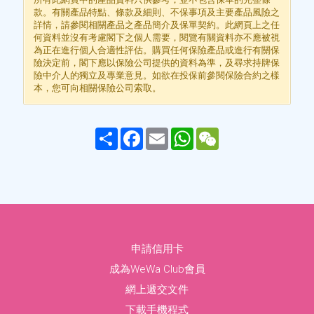
款。有關產品特點、條款及細則、不保事項及主要產品風險之
病，都會一齊面對。一份保障就係實現誓言
庭開支，咁先可以守護屋企人，成就子女非
如其來嘅洗費…提早計劃，先可以將最好嘅
「你想」嘅退休生活，先係人生贏家！
然有保障，就可以安享退「憂」生活！
餘都唔好俾啲潛在嘅風險阻到你嘅
詳情，請參閱相關產品之產品簡介及保單契約。此網頁上之任
嘅最好方式！
schedule！
凡未來！
留畀佢！
何資料並沒有考慮閣下之個人需要，閱覽有關資料亦不應被視
為正在進行個人合適性評估。購買任何保險產品或進行有關保
險決定前，閣下應以保險公司提供的資料為準，及尋求持牌保
險中介人的獨立及專業意見。如欲在投保前參閱保險合約之樣
本，您可向相關保險公司索取。
Share
Facebook
Email
WhatsApp
WeChat
保單期滿時，獲全數保費回贈
有咩方法可以扣稅？
申請信用卡
保單期滿時，獲全數保費回贈
癌症唔洗怕！
癌症唔洗怕！
癌症唔洗怕！
扣稅儲錢一次過搞掂
毋須驗身 毋須露面
成為WeWa Club會員
一個電話了解周全嘅癌症保障
一個電話了解周全嘅癌症保障
一個電話了解周全嘅癌症保障
毋須驗身 毋須露面
一個電話 即可投保
網上遞交文件
了解更多
一個電話 即可投保
了解更多
了解更多
了解更多
了解更多
下載手機程式