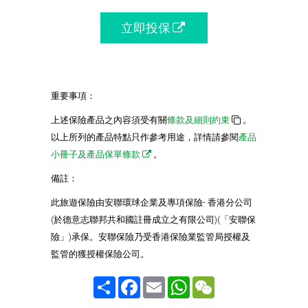
立即投保
重要事項：
上述保險產品之內容須受有關
條款及細則約束
。
以上所列的產品特點只作參考用途，詳情請參閱
產品
小冊子及產品保單條款
。
備註：
此旅遊保險由安聯環球企業及專項保險- 香港分公司
(於德意志聯邦共和國註冊成立之有限公司)(「安聯保
險」)承保。安聯保險乃受香港保險業監管局授權及
監管的獲授權保險公司。
Share
Facebook
Email
WhatsApp
WeChat