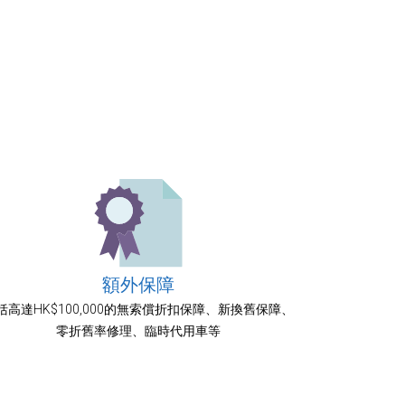
額外保障
括高達HK$100,000的無索償折扣保障、新換舊保障、
零折舊率修理、臨時代用車等