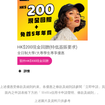
批核套現
每月利息及手
每月還款金
金額
續費
額
(以6個月計
算)
HK$12,000
HK$0
HK$2,000
HK$30,000
HK$0
HK$5,000
HK$200現金回贈(特低簽賬要求)
HK$60,000
HK$0
HK$10,000
全日制大學/大專學生專享優惠
額外HK$300現金回贈
詳情
上述優惠受條款及細則約束。各優惠之條款及細則請參閱「立即申請」頁
面內之申請表格下方的「 WeWa信用卡申請聲明、條款及細則」。
上述圖片及資料只供參考