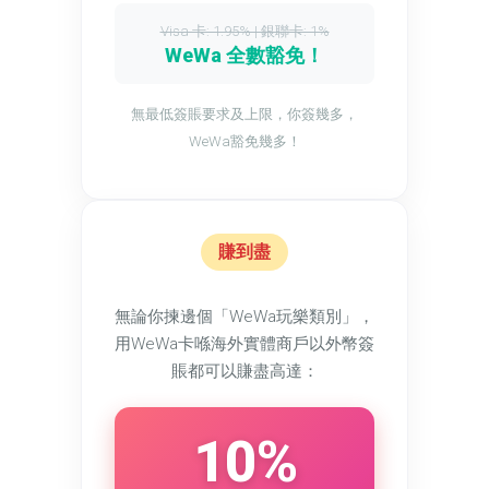
Visa 卡: 1.95% | 銀聯卡: 1%
WeWa 全數豁免！
無最低簽賬要求及上限，你簽幾多，
WeWa豁免幾多！
賺到盡
無論你揀邊個「WeWa玩樂類別」，
用WeWa卡喺海外實體商戶以外幣簽
賬都可以賺盡高達：
10%