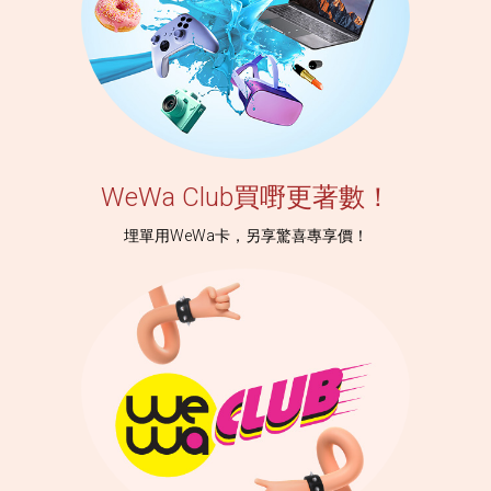
WeWa Club買嘢更著數！
埋單用WeWa卡，另享驚喜專享價！