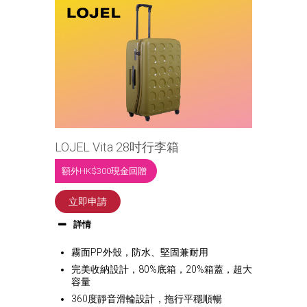
LOJEL Vita 28吋行李箱
額外HK$300現金回贈
立即申請
詳情
霧面PP外殼，防水、堅固兼耐用
完美收納設計，80%底箱，20%箱蓋，超大
容量
360度靜音滑輪設計，拖行平穩順暢