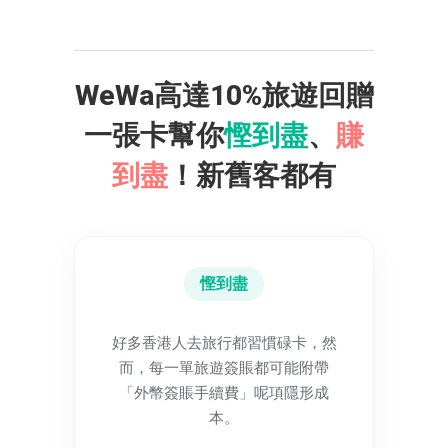
WeWa高達10%旅遊回贈
一張卡幫你
慳到盡
、
賺
到盡
！
新舊客都有
慳到盡
好多香港人去旅行都習慣碌卡，然
而，每一單旅遊簽賬都可能附帶
「外幣簽賬手續費」呢項隱形成
本。