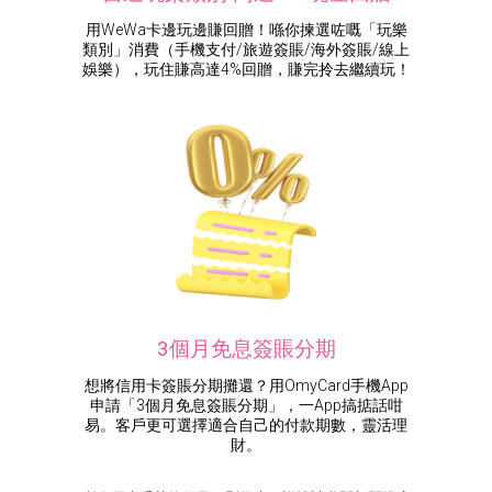
用WeWa卡邊玩邊賺回贈！喺你揀選咗嘅「玩樂
類別」消費（手機支付/旅遊簽賬/海外簽賬/線上
娛樂），玩住賺高達4%回贈，賺完拎去繼續玩！
3個月免息簽賬分期
想將信用卡簽賬分期攤還？用OmyCard手機App
申請「3個月免息簽賬分期」，一App搞掂話咁
易。客戶更可選擇適合自己的付款期數，靈活理
財。